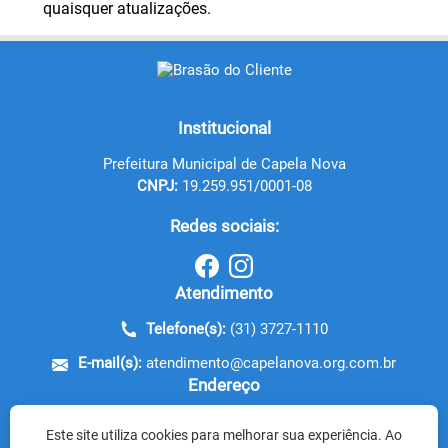
quaisquer atualizações.
Institucional
Prefeitura Municipal de Capela Nova
CNPJ:
19.259.951/0001-08
Redes sociais:
Atendimento
Telefone(s):
(31) 3727-1110
E-mail(s):
atendimento@capelanova.org.com.br
Endereço
Rua Lopes de Assis, nº 09
Este site utiliza cookies para melhorar sua experiência. Ao
CEP: 36.290-000 - Capela Nova / MG